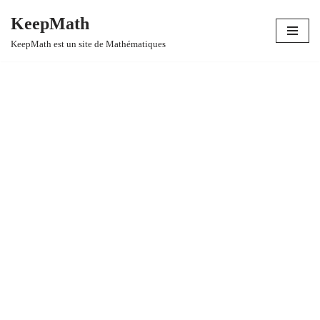
KeepMath
Aller
KeepMath est un site de Mathématiques
au
contenu