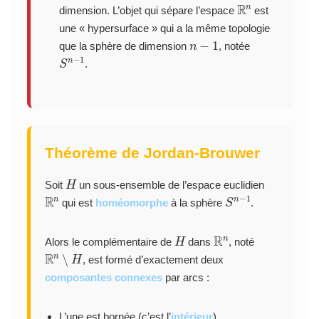
R
n
dimension. L’objet qui sépare l’espace
est
une « hypersurface » qui a la même topologie
n
−
1
que la sphère de dimension
, notée
S
1
n
−
.
Théorème de Jordan-Brouwer
H
Soit
un sous-ensemble de l’espace euclidien
R
n
S
1
n
−
qui est
homéomorphe
à la sphère
.
H
R
n
Alors le complémentaire de
dans
, noté
R
n
∖
H
, est formé d’exactement deux
composantes connexes
par arcs :
L’une est bornée (c’est l’
intérieur
).