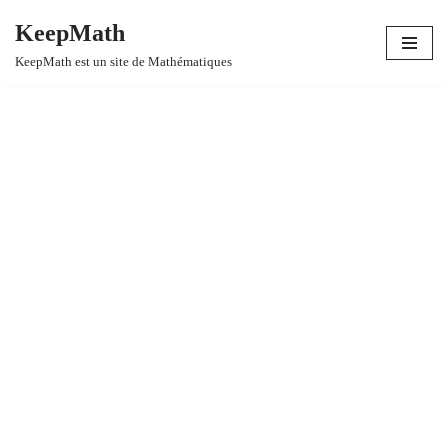
KeepMath
Aller
KeepMath est un site de Mathématiques
au
contenu