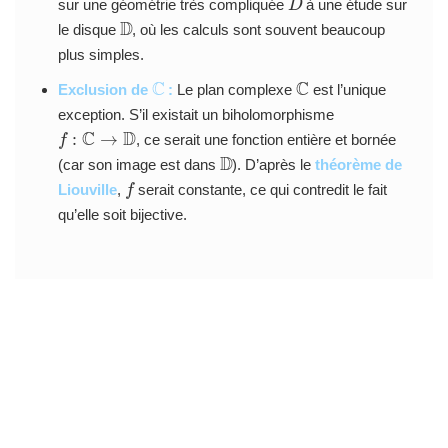
sur une géométrie très compliquée
à une étude sur
D
le disque
, où les calculs sont souvent beaucoup
plus simples.
C
C
Exclusion de
:
Le plan complexe
est l’unique
exception. S’il existait un biholomorphisme
f
:
C
→
D
, ce serait une fonction entière et bornée
D
(car son image est dans
). D’après le
théorème de
f
Liouville
,
serait constante, ce qui contredit le fait
qu’elle soit bijective.