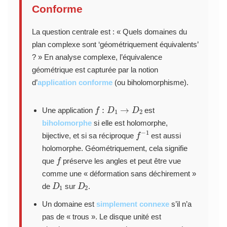
Conforme
La question centrale est : « Quels domaines du
plan complexe sont ‘géométriquement équivalents’
? » En analyse complexe, l’équivalence
géométrique est capturée par la notion
d’
application conforme
(ou biholomorphisme).
f
:
D
1
→
D
2
Une application
est
biholomorphe
si elle est holomorphe,
f
−
1
bijective, et si sa réciproque
est aussi
holomorphe. Géométriquement, cela signifie
f
que
préserve les angles et peut être vue
comme une « déformation sans déchirement »
D
1
D
2
de
sur
.
Un domaine est
simplement connexe
s’il n’a
pas de « trous ». Le disque unité est