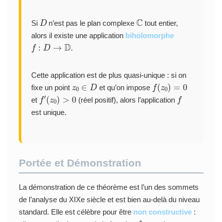
D
C
Si
n’est pas le plan complexe
tout entier,
alors il existe une application
biholomorphe
f
:
D
→
D
.
Cette application est de plus quasi-unique : si on
z
0
∈
D
f
(
z
0
)
=
0
fixe un point
et qu’on impose
f
′
(
z
0
)
>
0
f
et
(réel positif), alors l’application
est unique.
Portée et Démonstration
La démonstration de ce théorème est l’un des sommets
de l’analyse du XIXe siècle et est bien au-delà du niveau
standard. Elle est célèbre pour être
non constructive
:
f