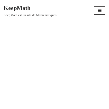
KeepMath
Aller
KeepMath est un site de Mathématiques
au
contenu