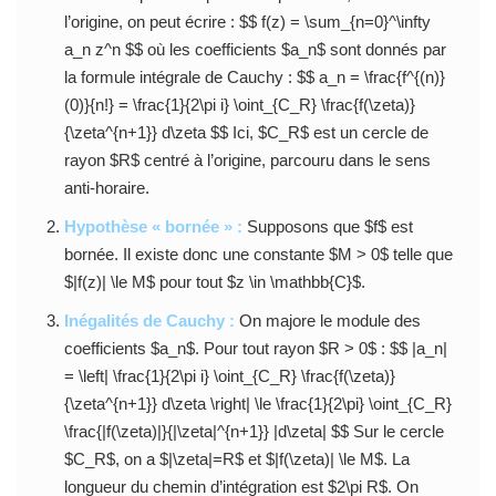
l’origine, on peut écrire : $$ f(z) = \sum_{n=0}^\infty
a_n z^n $$ où les coefficients $a_n$ sont donnés par
la formule intégrale de Cauchy : $$ a_n = \frac{f^{(n)}
(0)}{n!} = \frac{1}{2\pi i} \oint_{C_R} \frac{f(\zeta)}
{\zeta^{n+1}} d\zeta $$ Ici, $C_R$ est un cercle de
rayon $R$ centré à l’origine, parcouru dans le sens
anti-horaire.
Hypothèse « bornée » :
Supposons que $f$ est
bornée. Il existe donc une constante $M > 0$ telle que
$|f(z)| \le M$ pour tout $z \in \mathbb{C}$.
Inégalités de Cauchy :
On majore le module des
coefficients $a_n$. Pour tout rayon $R > 0$ : $$ |a_n|
= \left| \frac{1}{2\pi i} \oint_{C_R} \frac{f(\zeta)}
{\zeta^{n+1}} d\zeta \right| \le \frac{1}{2\pi} \oint_{C_R}
\frac{|f(\zeta)|}{|\zeta|^{n+1}} |d\zeta| $$ Sur le cercle
$C_R$, on a $|\zeta|=R$ et $|f(\zeta)| \le M$. La
longueur du chemin d’intégration est $2\pi R$. On