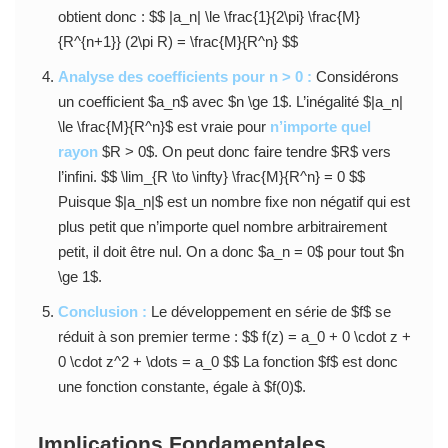
obtient donc : $$ |a_n| \le \frac{1}{2\pi} \frac{M}
{R^{n+1}} (2\pi R) = \frac{M}{R^n} $$
Analyse des coefficients pour n > 0 :
Considérons
un coefficient $a_n$ avec $n \ge 1$. L’inégalité $|a_n|
\le \frac{M}{R^n}$ est vraie pour
n’importe quel
rayon
$R > 0$. On peut donc faire tendre $R$ vers
l’infini. $$ \lim_{R \to \infty} \frac{M}{R^n} = 0 $$
Puisque $|a_n|$ est un nombre fixe non négatif qui est
plus petit que n’importe quel nombre arbitrairement
petit, il doit être nul. On a donc $a_n = 0$ pour tout $n
\ge 1$.
Conclusion :
Le développement en série de $f$ se
réduit à son premier terme : $$ f(z) = a_0 + 0 \cdot z +
0 \cdot z^2 + \dots = a_0 $$ La fonction $f$ est donc
une fonction constante, égale à $f(0)$.
Implications Fondamentales