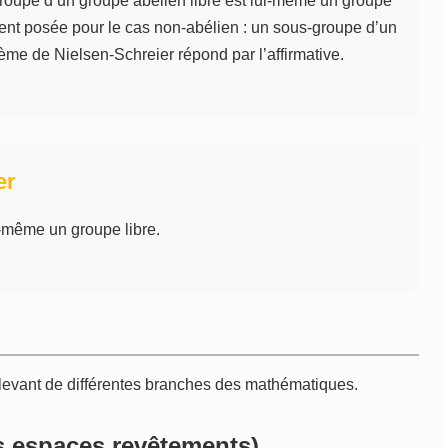
-groupe d’un groupe abélien libre est lui-même un groupe
ement posée pour le cas non-abélien : un sous-groupe d’un
orème de Nielsen-Schreier répond par l’affirmative.
er
i-même un groupe libre.
relevant de différentes branches des mathématiques.
s espaces revêtements)