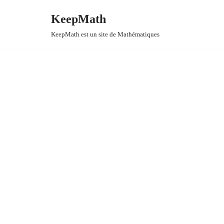
KeepMath
Aller
KeepMath est un site de Mathématiques
au
contenu