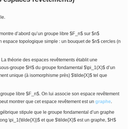
le.
ontre d’abord qu’un groupe libre $F_n$ sur $n$
n espace topologique simple : un bouquet de $n$ cercles (n
La théorie des espaces revêtements établit une
sous-groupe $H$ du groupe fondamental $\pi_1(X)$ d’un
nt unique (à isomorphisme près) $\tilde{X}$ tel que
groupe libre $F_n$. On lui associe son espace revêtement
 peut montrer que cet espace revêtement est un
graphe
.
gébrique stipule que le groupe fondamental d’un graphe
ong \pi_1(\tilde{X})$ et que $\tilde{X}$ est un graphe, $H$