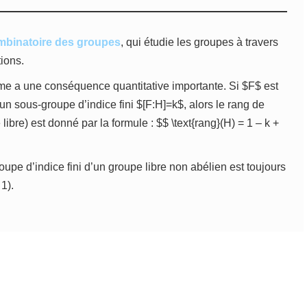
mbinatoire des groupes
, qui étudie les groupes à travers
tions.
e a une conséquence quantitative importante. Si $F$ est
 un sous-groupe d’indice fini $[F:H]=k$, alors le rang de
bre) est donné par la formule : $$ \text{rang}(H) = 1 – k +
upe d’indice fini d’un groupe libre non abélien est toujours
1).