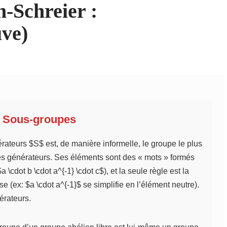
-Schreier :
uve)
t Sous-groupes
ateurs $S$ est, de manière informelle, le groupe le plus
ces générateurs. Ses éléments sont des « mots » formés
 \cdot b \cdot a^{-1} \cdot c$), et la seule règle est la
e (ex: $a \cdot a^{-1}$ se simplifie en l’élément neutre).
nérateurs.