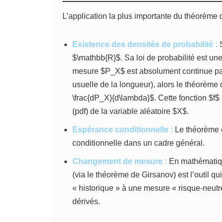
L’application la plus importante du théorème
Existence des densités de probabilité :
S
$\mathbb{R}$. Sa loi de probabilité est un
mesure $P_X$ est absolument continue pa
usuelle de la longueur), alors le théorème
\frac{dP_X}{d\lambda}$. Cette fonction $f$
(pdf) de la variable aléatoire $X$.
Espérance conditionnelle :
Le théorème e
conditionnelle dans un cadre général.
Changement de mesure :
En mathématiqu
(via le théorème de Girsanov) est l’outil q
« historique » à une mesure « risque-neutre
dérivés.