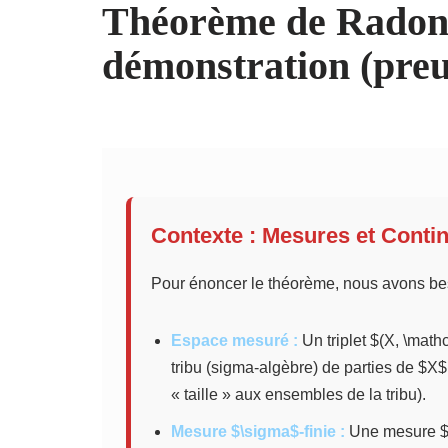
Théorème de Radon
démonstration (pre
Contexte : Mesures et Conti
Pour énoncer le théorème, nous avons bes
Espace mesuré :
Un triplet $(X, \mat
tribu (sigma-algèbre) de parties de $X
« taille » aux ensembles de la tribu).
Mesure $\sigma$-finie :
Une mesure $\m