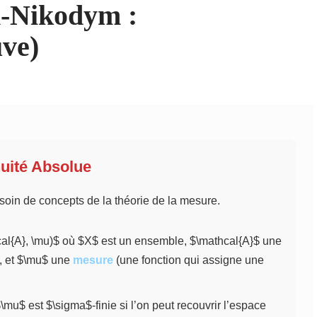
-Nikodym :
uve)
nuité Absolue
oin de concepts de la théorie de la mesure.
hcal{A}, \mu)$ où $X$ est un ensemble, $\mathcal{A}$ une
$, et $\mu$ une
mesure
(une fonction qui assigne une
u$ est $\sigma$-finie si l’on peut recouvrir l’espace