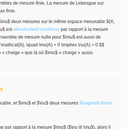
mbles de mesure finie. La mesure de Lebesgue sur
s finie.
$\nu$ deux mesures sur le même espace mesurable $(X,
nu$ est
absolument continue
par rapport à la mesure
t ensemble de mesure nulle pour $\mu$ est aussi de
n \mathcal{A}, \quad \mu(A) = 0 \implies \nu(A) = 0 $$
ne « charge » que là où $\mu$ « charge » aussi.
m
urable, et $\mu$ et $\nu$ deux mesures
$\sigma$-finies
 par rapport à la mesure $\mu$ ($\nu \ll \mu$), alors il