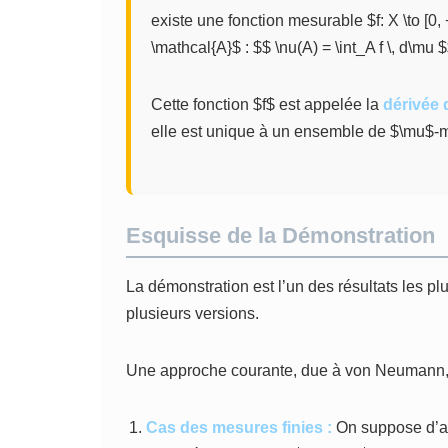
existe une fonction mesurable $f: X \to [0,
\mathcal{A}$ : $$ \nu(A) = \int_A f \, d\mu 
Cette fonction $f$ est appelée la
dérivée
elle est unique à un ensemble de $\mu$-mes
Esquisse de la Démonstration
La démonstration est l’un des résultats les plu
plusieurs versions.
Une approche courante, due à von Neumann, s
Cas des mesures finies :
On suppose d’ab