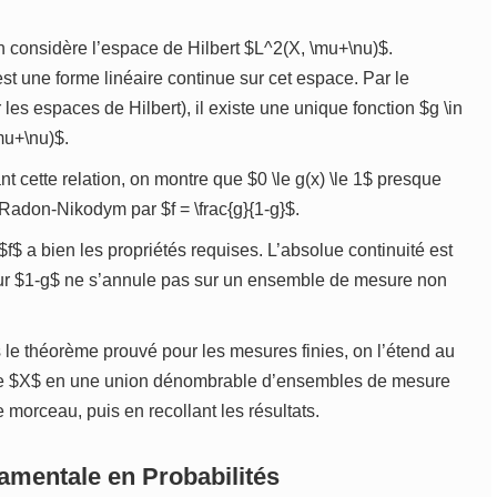
 considère l’espace de Hilbert $L^2(X, \mu+\nu)$.
 est une forme linéaire continue sur cet espace. Par le
es espaces de Hilbert), il existe une unique fonction $g \in
\mu+\nu)$.
 cette relation, on montre que $0 \le g(x) \le 1$ presque
e Radon-Nikodym par $f = \frac{g}{1-g}$.
$f$ a bien les propriétés requises. L’absolue continuité est
eur $1-g$ ne s’annule pas sur un ensemble de mesure non
 le théorème prouvé pour les mesures finies, on l’étend au
ce $X$ en une union dénombrable d’ensembles de mesure
 morceau, puis en recollant les résultats.
damentale en Probabilités