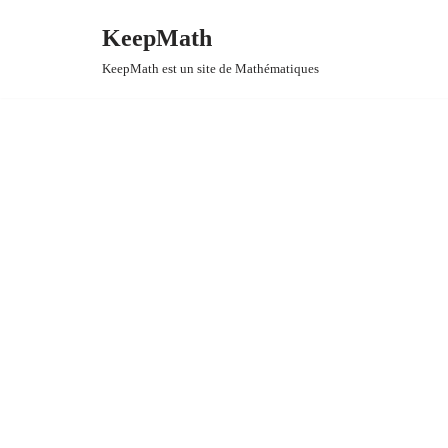
KeepMath
Aller
KeepMath est un site de Mathématiques
au
contenu