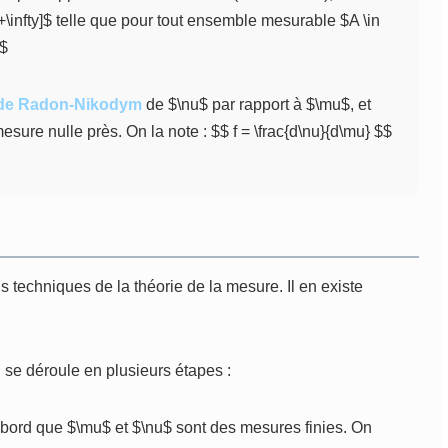
 +\infty]$ telle que pour tout ensemble mesurable $A \in
$$
 de Radon-Nikodym
de $\nu$ par rapport à $\mu$, et
ure nulle près. On la note : $$ f = \frac{d\nu}{d\mu} $$
s techniques de la théorie de la mesure. Il en existe
e déroule en plusieurs étapes :
ord que $\mu$ et $\nu$ sont des mesures finies. On