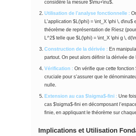
considère la mesure $\mu+\nu$.
Utilisation de l’analyse fonctionnelle :
On
L’application $L(\phi) = \int_X \phi \, d\nu$
théorème de représentation de Riesz (pour l
L^2$ telle que $L(\phi) = \int_X \phi g \, d(
Construction de la dérivée :
En manipulant
partout. On peut alors définir la dérivée d
Vérification :
On vérifie que cette fonction 
cruciale pour s’assurer que le dénominat
nulle.
Extension au cas $\sigma$-fini :
Une fois
cas $\sigma$-fini en décomposant l’espa
finie, en appliquant le théorème sur chaque
Implications et Utilisation Fon