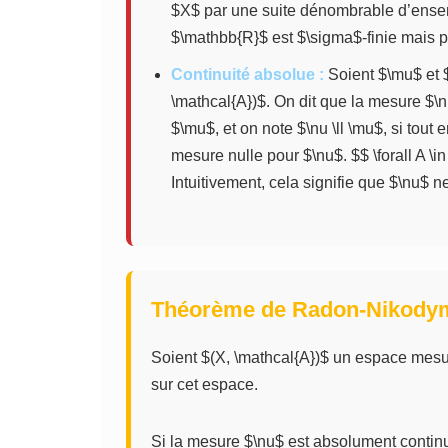
$X$ par une suite dénombrable d’ense
$\mathbb{R}$ est $\sigma$-finie mais pa
Continuité absolue :
Soient $\mu$ et 
\mathcal{A})$. On dit que la mesure $\
$\mu$, et on note $\nu \ll \mu$, si tou
mesure nulle pour $\nu$. $$ \forall A \i
Intuitivement, cela signifie que $\nu$ 
Théorème de Radon-Nikody
Soient $(X, \mathcal{A})$ un espace mes
sur cet espace.
Si la mesure $\nu$ est absolument continue