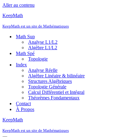
Aller au contenu
KeepMath
KeepMath est un site de Mathématiques
Math Sup
Analyse L1/L2
Algèbre L1/L2
Math Spé
Topologie
Index
Analyse Réelle
Algèbre Linéaire & bilinéaire
Structures Algébriques
Topologie Générale
Calcul Différentiel et Intégral
Théorèmes Fondamentaux
Contact
À Propos
KeepMath
KeepMath est un site de Mathématiques