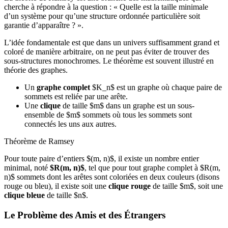
cherche à répondre à la question : « Quelle est la taille minimale
d’un système pour qu’une structure ordonnée particulière soit
garantie d’apparaître ? ».
L’idée fondamentale est que dans un univers suffisamment grand et
coloré de manière arbitraire, on ne peut pas éviter de trouver des
sous-structures monochromes. Le théorème est souvent illustré en
théorie des graphes.
Un
graphe complet
$K_n$ est un graphe où chaque paire de
sommets est reliée par une arête.
Une
clique
de taille $m$ dans un graphe est un sous-
ensemble de $m$ sommets où tous les sommets sont
connectés les uns aux autres.
Théorème de Ramsey
Pour toute paire d’entiers $(m, n)$, il existe un nombre entier
minimal, noté
$R(m, n)$
, tel que pour tout graphe complet à $R(m,
n)$ sommets dont les arêtes sont coloriées en deux couleurs (disons
rouge ou bleu), il existe soit une
clique rouge
de taille $m$, soit une
clique bleue
de taille $n$.
Le Problème des Amis et des Étrangers