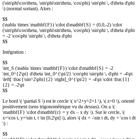
(\sin\phi\cos\theta, \sin\phi\sin\theta, \cos\phi) \sin\phi \, d\theta d\phi
\) (normal sortant). Alors :
$$
(\nabla \times \mathbf{F}) \cdot d\mathbf{S} = (0,0,-2) \cdot
(\sin\phi\cos\theta, \sin\phi\sin\theta, \cos\phi) \sin\phi \, d\theta d\phi
= -2 \cos\phi \sin\phi \, d\theta d\phi
$$
Intégration :
$$
\int_S (\nabla \times \mathbf{F}) \cdot d\mathbf{S} = -2
\int_0^{2\pi} d\theta \int_0^{\pi/2} \cos\phi \sin\phi \, d\phi = -4\pi
\left[ \frac{\sin^2\phi}{2} \right]_0^{\pi/2} = -4\pi \cdot \frac{1}
{2} = -2\pi
$$
Le bord \( \partial S \) est le cercle \( x^2+y^2=1 \), \( z=0 \), orienté
positivement (sens trigonométrique vu du dessus). On a \(
\mathbf{F} \cdot d\mathbf{r} = y dx – x dy \). Sur le cercle, \(
x=\cos t, y=\sin t, t \in [0,2\pi] \), alors \( dx = -\sin t dt, dy = \cos t dt
\) :
$$