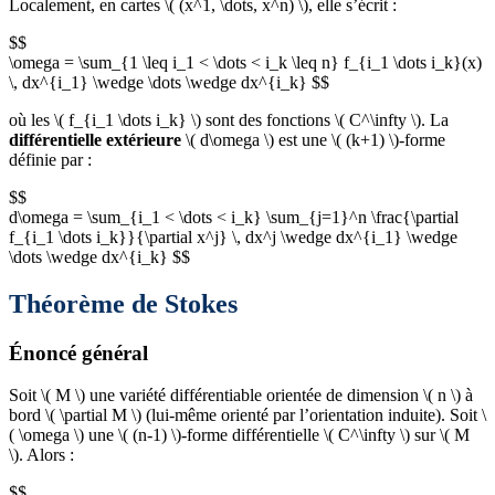
Localement, en cartes \( (x^1, \dots, x^n) \), elle s’écrit :
$$
\omega = \sum_{1 \leq i_1 < \dots < i_k \leq n} f_{i_1 \dots i_k}(x)
\, dx^{i_1} \wedge \dots \wedge dx^{i_k} $$
où les \( f_{i_1 \dots i_k} \) sont des fonctions \( C^\infty \). La
différentielle extérieure
\( d\omega \) est une \( (k+1) \)-forme
définie par :
$$
d\omega = \sum_{i_1 < \dots < i_k} \sum_{j=1}^n \frac{\partial
f_{i_1 \dots i_k}}{\partial x^j} \, dx^j \wedge dx^{i_1} \wedge
\dots \wedge dx^{i_k} $$
Théorème de Stokes
Énoncé général
Soit \( M \) une variété différentiable orientée de dimension \( n \) à
bord \( \partial M \) (lui-même orienté par l’orientation induite). Soit \
( \omega \) une \( (n-1) \)-forme différentielle \( C^\infty \) sur \( M
\). Alors :
$$