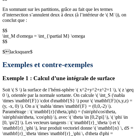
En sommant sur les partitions, grâce au fait que les termes
d’intersection s’annulent deux à deux (à l’intérieur de \( M \)), on
conclut que :
$$
\int_M d\omega = \int_{\partial M} \omega
$$
$lacksquare$
Exemples et contre-exemples
Exemple 1 : Calcul d’une intégrale de surface
Soit \( S \) la surface de l’hémi-sphère \( x^2+y^2+z^2=1 \), \( z \geq
0 \), orientée par la normale sortante. On calcule \( \int_S (\nabla
\times \mathbf{F}) \cdot d\mathbf{S} \) pour \( \mathbf{F}(x,y,z) =
(y, -x, 0) \). On a \( \nabla \times \mathbf{F} = (0,0,-2) \).
Paramétrage : \( \mathbf{r}(\theta,\phi) = (\sin\phi\cos\theta,
\sin\phi\sin\theta, \cos\phi) \), avec \( \theta \in [0,2\pi] \), \( \phi \in
[0, \pi/2] \). Les vecteurs tangents : \( \mathbf{r}_\theta \) et \(
\mathbf{r}_\phi \), leur produit vectoriel donne \( \mathbf{n} \, dS =
\mathbf{r}_\theta \times \mathbf{r}_\phi \, d\theta d\phi =