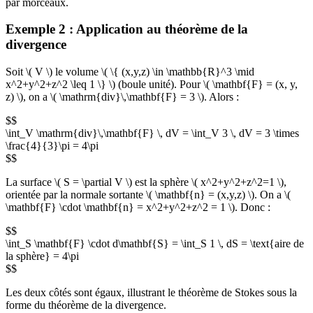
par morceaux.
Exemple 2 : Application au théorème de la
divergence
Soit \( V \) le volume \( \{ (x,y,z) \in \mathbb{R}^3 \mid
x^2+y^2+z^2 \leq 1 \} \) (boule unité). Pour \( \mathbf{F} = (x, y,
z) \), on a \( \mathrm{div}\,\mathbf{F} = 3 \). Alors :
$$
\int_V \mathrm{div}\,\mathbf{F} \, dV = \int_V 3 \, dV = 3 \times
\frac{4}{3}\pi = 4\pi
$$
La surface \( S = \partial V \) est la sphère \( x^2+y^2+z^2=1 \),
orientée par la normale sortante \( \mathbf{n} = (x,y,z) \). On a \(
\mathbf{F} \cdot \mathbf{n} = x^2+y^2+z^2 = 1 \). Donc :
$$
\int_S \mathbf{F} \cdot d\mathbf{S} = \int_S 1 \, dS = \text{aire de
la sphère} = 4\pi
$$
Les deux côtés sont égaux, illustrant le théorème de Stokes sous la
forme du théorème de la divergence.