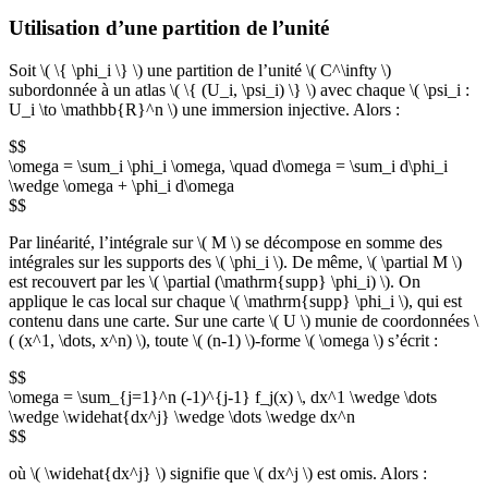
Utilisation d’une partition de l’unité
Soit \( \{ \phi_i \} \) une partition de l’unité \( C^\infty \)
subordonnée à un atlas \( \{ (U_i, \psi_i) \} \) avec chaque \( \psi_i :
U_i \to \mathbb{R}^n \) une immersion injective. Alors :
$$
\omega = \sum_i \phi_i \omega, \quad d\omega = \sum_i d\phi_i
\wedge \omega + \phi_i d\omega
$$
Par linéarité, l’intégrale sur \( M \) se décompose en somme des
intégrales sur les supports des \( \phi_i \). De même, \( \partial M \)
est recouvert par les \( \partial (\mathrm{supp} \phi_i) \). On
applique le cas local sur chaque \( \mathrm{supp} \phi_i \), qui est
contenu dans une carte. Sur une carte \( U \) munie de coordonnées \
( (x^1, \dots, x^n) \), toute \( (n-1) \)-forme \( \omega \) s’écrit :
$$
\omega = \sum_{j=1}^n (-1)^{j-1} f_j(x) \, dx^1 \wedge \dots
\wedge \widehat{dx^j} \wedge \dots \wedge dx^n
$$
où \( \widehat{dx^j} \) signifie que \( dx^j \) est omis. Alors :