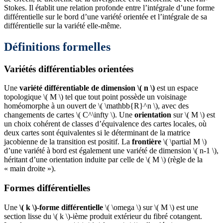
Stokes. Il établit une relation profonde entre l’intégrale d’une forme
différentielle sur le bord d’une variété orientée et l’intégrale de sa
différentielle sur la variété elle-même.
Définitions formelles
Variétés différentiables orientées
Une
variété différentiable de dimension \( n \)
est un espace
topologique \( M \) tel que tout point possède un voisinage
homéomorphe à un ouvert de \( \mathbb{R}^n \), avec des
changements de cartes \( C^\infty \). Une
orientation
sur \( M \) est
un choix cohérent de classes d’équivalence des cartes locales, où
deux cartes sont équivalentes si le déterminant de la matrice
jacobienne de la transition est positif. La
frontière
\( \partial M \)
d’une variété à bord est également une variété de dimension \( n-1 \),
héritant d’une orientation induite par celle de \( M \) (règle de la
« main droite »).
Formes différentielles
Une
\( k \)-forme différentielle
\( \omega \) sur \( M \) est une
section lisse du \( k \)-ième produit extérieur du fibré cotangent.