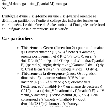
\int_M d\omega = \int_{\partial M} \omega
$$
L’intégrale d’une \( k \)-forme sur une \( k \)-variété orientée se
définit par partition de l’unité et collage des intégrales locales en
coordonnées. Le théorème de Stokes unit ainsi l’intégrale sur le bord
et l’intégrale de la différentielle sur la variété.
Cas particuliers
Théorème de Green
(dimension 2) : pour un domaine
\( D \subset \mathbb{R}^2 \) à bord \( \Gamma \)
orienté positivement, et \( P, Q \) \( C^1 \), on a : \(
\int_D \left( \frac{\partial Q}{\partial x} – \frac{\partial
P}{\partial y} \right) dxdy = \int_\Gamma P dx + Q dy
\). C’est le cas \( n=2 \), \( \omega = P dx + Q dy \).
Théorème de la divergence
(Gauss-Ostrogradski,
dimension 3) : pour un volume \( V \subset
\mathbb{R}^3 \) à surface \( S \) orientée vers
l’extérieur, et \( \mathbf{F} \) un champ de vecteurs \(
C^1 \), on a : \( \int_V \mathrm{div}\,\mathbf{F} \, dV
= \int_S \mathbf{F} \cdot \mathbf{n} \, dS \). Cela
correspond à \( \omega = \mathbf{F} \cdot
d\mathbf{S} \) (2-forme) et \( d\omega =