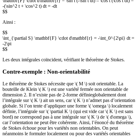
\mathbf{F} \cdot d\mathbf{r} = \sin t (-\sin t dt) – \cos t (\cos t dt) =
-(\sin^2 t + \cos^2 t) dt = -dt
$$
Ainsi :
$$
\int_{\partial S} \mathbf{F} \cdot d\mathbf{r} = -\int_0^{2\pi} dt =
-2\pi
$$
Les deux intégrales coïncident, vérifiant le théorème de Stokes.
Contre-exemple : Non-orientabilité
Le théorème de Stokes nécessite que \( M \) soit orientable. La
bouteille de Klein \( K \) est une variété fermée non orientable de
dimension 2. Il n’existe pas de 2-forme définieglobalement dont
l’intégrale sur \( K \) ait un sens, car \( K \) n’admet pas d’orientation
globale. Si l’on tente d’appliquer une forme \( \omega \) localement
définie, l’intégrale sur \( \partial K \) (qui est vide car \( K \) est sans
bord) ne correspond pas à une intégrale sur \( K \) de \( d\omega \),
car l’orientation ne peut être cohérente. Ainsi, l’énoncé du théorème
de Stokes échoue pour les variétés non orientables. On peut
néanmoins le formuler localement ou pour des variétés orientables