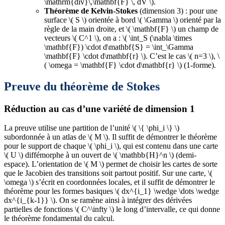
\mathrm{div}\,\mathbf{F} \, dV \).
Théorème de Kelvin-Stokes
(dimension 3) : pour une
surface \( S \) orientée à bord \( \Gamma \) orienté par la
règle de la main droite, et \( \mathbf{F} \) un champ de
vecteurs \( C^1 \), on a : \( \int_S (\nabla \times
\mathbf{F}) \cdot d\mathbf{S} = \int_\Gamma
\mathbf{F} \cdot d\mathbf{r} \). C’est le cas \( n=3 \), \
( \omega = \mathbf{F} \cdot d\mathbf{r} \) (1-forme).
Preuve du théorème de Stokes
Réduction au cas d’une variété de dimension 1
La preuve utilise une partition de l’unité \( \{ \phi_i \} \)
subordonnée à un atlas de \( M \). Il suffit de démontrer le théorème
pour le support de chaque \( \phi_i \), qui est contenu dans une carte
\( U \) diffémorphe à un ouvert de \( \mathbb{H}^n \) (demi-
espace). L’orientation de \( M \) permet de choisir les cartes de sorte
que le Jacobien des transitions soit partout positif. Sur une carte, \(
\omega \) s’écrit en coordonnées locales, et il suffit de démontrer le
théorème pour les formes basiques \( dx^{i_1} \wedge \dots \wedge
dx^{i_{k-1}} \). On se ramène ainsi à intégrer des dérivées
partielles de fonctions \( C^\infty \) le long d’intervalle, ce qui donne
le théorème fondamental du calcul.