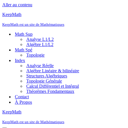
Aller au contenu
KeepMath
KeepMath est un site de Mathématiques
Math Sup
Analyse L1/L2
Algèbre L1/L2
Math Spé
Topologie
Index
Analyse Réelle
Algèbre Linéaire & bilinéaire
Structures Algébriques
Topologie Générale
Calcul Différentiel et Intégral
Théorèmes Fondamentaux
Contact
À Propos
KeepMath
KeepMath est un site de Mathématiques