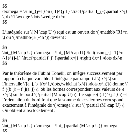
$$
d\omega = \sum_{j=1}^n (-1)^{j-1} \frac{\partial f_j}{\partial x^j}
\, dx^1 \wedge \dots \wedge dx^n
$$
L’intégrale sur \( M \cap U \) (qui est un ouvert de \( \mathbb{R}^n
\) ou \( \mathbb{H}^n \)) devient :
$$
\int_{M \cap U} d\omega = \int_{M \cap U} \left( \sum_{j=1}^n
(-1)^{j-1} \frac{\partial f_j}{\partial x^j} \right) dx^1 \dots dx^n
$$
Par le théorème de Fubini-Tonelli, on intègre successivement par
rapport à chaque variable. L’intégrale par rapport à \( x^j \) sur
l’intervalle \([a_j, b_j(x^1,\dots,\widehat{x^j},\dots,x^n)]\) donne \(
f_j(b_j) – f_j(a_j) \), où les bornes correspondent aux valeurs de \(
x^j \) sur le bord \( \partial (M \cap U) \). Le signe \( (-1)^{j-1} \) et
l’orientation du bord font que la somme de ces termes correspond
exactement à l’intégrale de \( \omega \) sur \( \partial (M \cap U) \).
On obtient ainsi localement :
$$
\int_{M \cap U} d\omega = \int_{\partial (M \cap U)} \omega
$$