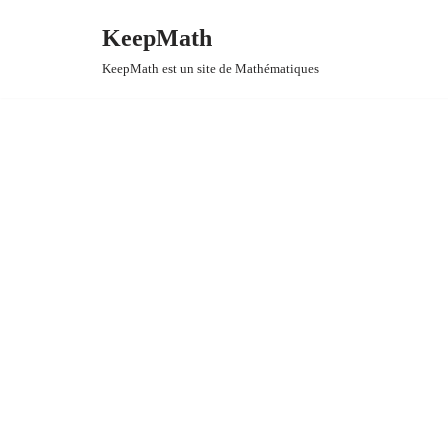
KeepMath
Aller
KeepMath est un site de Mathématiques
au
contenu