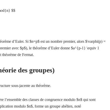
pmod{n} $$
théorème d’Euler. Si $n=p$ est un nombre premier, alors $\varphi(p) =
c premier avec $p$), le théorème d’Euler donne $a^{p-1} \equiv 1
it théorème de Fermat.
héorie des groupes)
tructure sous-jacente au théorème.
re l’ensemble des classes de congruence modulo $n$ qui sont
plication modulo $n$, forme un groupe abélien, noté