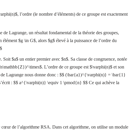
\varphi(n)$, l’ordre (le nombre d’éléments) de ce groupe est exactement
 de Lagrange, un résultat fondamental de la théorie des groupes,
n élément $g \in G$, alors $g$ élevé à la puissance de l’ordre du
$$
e. Soit $a$ un entier premier avec $n$. Sa classe de congruence, notée
n\mathbb{Z})^\times$. L’ordre de ce groupe est $\varphi(n)$ et son
e de Lagrange nous donne donc : $$ (\bar{a})^{\varphi(n)} = \bar{1}
s’écrit : $$ a^{\varphi(n)} \equiv 1 \pmod{n} $$ Ce qui achève la
 cœur de l’algorithme RSA. Dans cet algorithme, on utilise un module