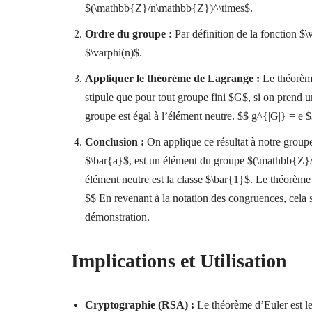
$(\mathbb{Z}/n\mathbb{Z})^\times$.
Ordre du groupe :
Par définition de la fonction $
$\varphi(n)$.
Appliquer le théorème de Lagrange :
Le théorème
stipule que pour tout groupe fini $G$, si on prend u
groupe est égal à l’élément neutre. $$ g^{|G|} = e 
Conclusion :
On applique ce résultat à notre group
$\bar{a}$, est un élément du groupe $(\mathbb{Z}/
élément neutre est la classe $\bar{1}$. Le théorèm
$$ En revenant à la notation des congruences, cela 
démonstration.
Implications et Utilisation
Cryptographie (RSA) :
Le théorème d’Euler est le