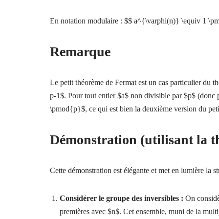
En notation modulaire : $$ a^{\varphi(n)} \equiv 1 \
Remarque
Le petit théorème de Fermat est un cas particulier du 
p-1$. Pour tout entier $a$ non divisible par $p$ (don
\pmod{p}$, ce qui est bien la deuxième version du pet
Démonstration (utilisant la t
Cette démonstration est élégante et met en lumière la s
Considérer le groupe des inversibles :
On considè
premières avec $n$. Cet ensemble, muni de la multi