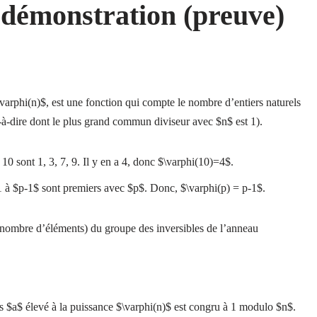
 démonstration (preuve)
\varphi(n)$, est une fonction qui compte le nombre d’entiers naturels
-à-dire dont le plus grand commun diviseur avec $n$ est 1).
 sont 1, 3, 7, 9. Il y en a 4, donc $\varphi(10)=4$.
1 à $p-1$ sont premiers avec $p$. Donc, $\varphi(p) = p-1$.
e nombre d’éléments) du groupe des inversibles de l’anneau
rs $a$ élevé à la puissance $\varphi(n)$ est congru à 1 modulo $n$.