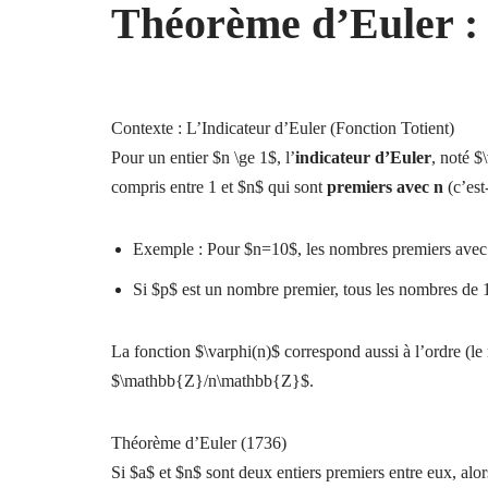
Théorème d’Euler :
Contexte : L’Indicateur d’Euler (Fonction Totient)
Pour un entier $n \ge 1$, l’
indicateur d’Euler
, noté $
compris entre 1 et $n$ qui sont
premiers avec n
(c’est
Exemple : Pour $n=10$, les nombres premiers avec 10
Si $p$ est un nombre premier, tous les nombres de 
La fonction $\varphi(n)$ correspond aussi à l’ordre (l
$\mathbb{Z}/n\mathbb{Z}$.
Théorème d’Euler (1736)
Si $a$ et $n$ sont deux entiers premiers entre eux, alo