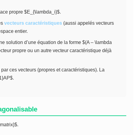
ace propre $E_{\lambda_i}$.
es
vecteurs caractéristiques
(aussi appelés vecteurs
space entier.
ne solution d’une équation de la forme $(A – \lambda
ecteur propre ou un autre vecteur caractéristique déjà
ar ces vecteurs (propres et caractéristiques). La
-1}AP$.
agonalisable
pmatrix}$.