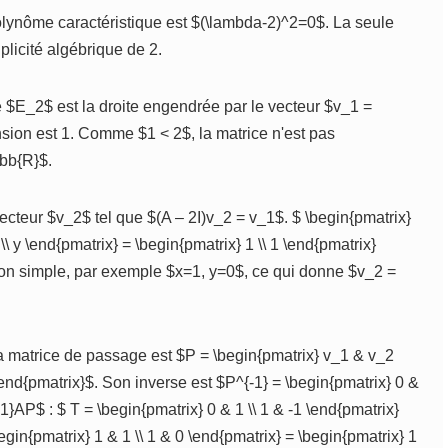
lynôme caractéristique est $(\lambda-2)^2=0$. La seule
licité algébrique de 2.
$E_2$ est la droite engendrée par le vecteur $v_1 =
nsion est 1. Comme $1 < 2$, la matrice n'est pas
hbb{R}$.
cteur $v_2$ tel que $(A – 2I)v_2 = v_1$. $ \begin{pmatrix}
 \\ y \end{pmatrix} = \begin{pmatrix} 1 \\ 1 \end{pmatrix}
ution simple, par exemple $x=1, y=0$, ce qui donne $v_2 =
 matrice de passage est $P = \begin{pmatrix} v_1 & v_2
 \end{pmatrix}$. Son inverse est $P^{-1} = \begin{pmatrix} 0 &
1}AP$ : $ T = \begin{pmatrix} 0 & 1 \\ 1 & -1 \end{pmatrix}
begin{pmatrix} 1 & 1 \\ 1 & 0 \end{pmatrix} = \begin{pmatrix} 1