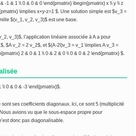
 -1 & 1 \\ 0 & 0 & 0 \end{pmatrix} \begin{pmatrix} x \\ y \\ z
nd{pmatrix} \implies x+y-z=1 $. Une solution simple est $v_3 =
famille $(v_1, v_2, v_3)$ est une base.
2, v_3)$, l’application linéaire associée à A a pour
$, $A v_2 = 2 v_2$, et $(A-2I)v_3 = v_1 \implies A v_3 =
pmatrix} 2 & 0 & 1 \\ 0 & 2 & 0 \\ 0 & 0 & 2 \end{pmatrix} $.
alisée
 \\ 0 & 0 & -3 \end{pmatrix}$.
sont ses coefficients diagonaux. Ici, ce sont 5 (multiplicité
1). Nous avions vu que le sous-espace propre pour
’est donc pas diagonalisable.