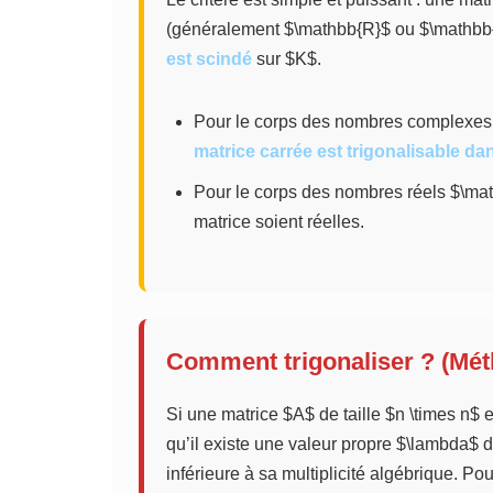
(généralement $\mathbb{R}$ ou $\mathbb{
est scindé
sur $K$.
Pour le corps des nombres complexes 
matrice carrée est trigonalisable d
Pour le corps des nombres réels $\math
matrice soient réelles.
Comment trigonaliser ? (Mét
Si une matrice $A$ de taille $n \times n$ e
qu’il existe une valeur propre $\lambda$ 
inférieure à sa multiplicité algébrique. Pou