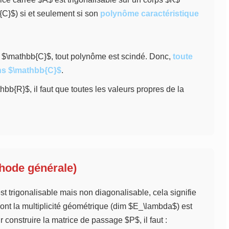
C}$) si et seulement si son
polynôme caractéristique
$\mathbb{C}$, tout polynôme est scindé. Donc,
toute
ans $\mathbb{C}$
.
bb{R}$, il faut que toutes les valeurs propres de la
hode générale)
st trigonalisable mais non diagonalisable, cela signifie
dont la multiplicité géométrique (dim $E_\lambda$) est
r construire la matrice de passage $P$, il faut :