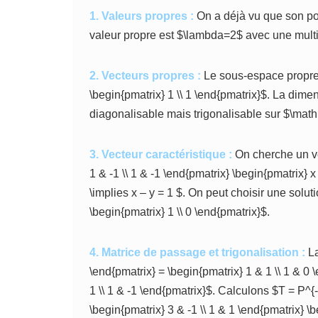
1. Valeurs propres :
On a déjà vu que son po
valeur propre est $\lambda=2$ avec une multip
2. Vecteurs propres :
Le sous-espace propre 
\begin{pmatrix} 1 \\ 1 \end{pmatrix}$. La dime
diagonalisable mais trigonalisable sur $\mat
3. Vecteur caractéristique :
On cherche un ve
1 & -1 \\ 1 & -1 \end{pmatrix} \begin{pmatrix} x
\implies x – y = 1 $. On peut choisir une sol
\begin{pmatrix} 1 \\ 0 \end{pmatrix}$.
4. Matrice de passage et trigonalisation :
La
\end{pmatrix} = \begin{pmatrix} 1 & 1 \\ 1 & 0
1 \\ 1 & -1 \end{pmatrix}$. Calculons $T = P^{-
\begin{pmatrix} 3 & -1 \\ 1 & 1 \end{pmatrix} \