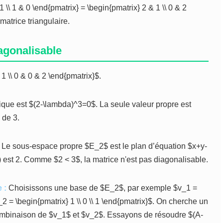
1 \\ 1 & 0 \end{pmatrix} = \begin{pmatrix} 2 & 1 \\ 0 & 2
atrice triangulaire.
agonalisable
 1 \\ 0 & 0 & 2 \end{pmatrix}$.
que est $(2-\lambda)^3=0$. La seule valeur propre est
 de 3.
 Le sous-espace propre $E_2$ est le plan d’équation $x+y-
 est 2. Comme $2 < 3$, la matrice n'est pas diagonalisable.
 :
Choisissons une base de $E_2$, par exemple $v_1 =
v_2 = \begin{pmatrix} 1 \\ 0 \\ 1 \end{pmatrix}$. On cherche un
combinaison de $v_1$ et $v_2$. Essayons de résoudre $(A-