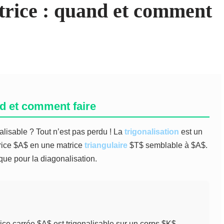
trice : quand et comment
nd et comment faire
alisable ? Tout n’est pas perdu ! La
trigonalisation
est un
rice $A$ en une matrice
triangulaire
$T$ semblable à $A$.
 que pour la diagonalisation.
rice carrée $A$ est trigonalisable sur un corps $K$