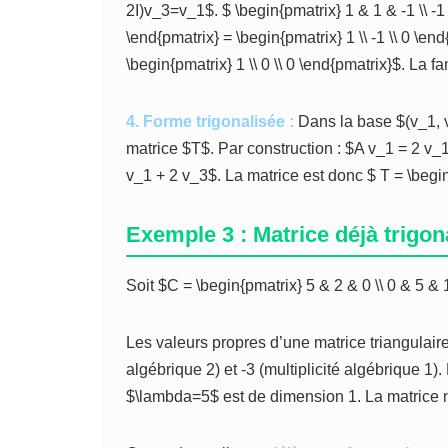
2I)v_3=v_1$. $ \begin{pmatrix} 1 & 1 & -1 \\ -1 &
\end{pmatrix} = \begin{pmatrix} 1 \\ -1 \\ 0 \e
\begin{pmatrix} 1 \\ 0 \\ 0 \end{pmatrix}$. La 
4. Forme trigonalisée :
Dans la base $(v_1, v_
matrice $T$. Par construction : $A v_1 = 2 v_1
v_1 + 2 v_3$. La matrice est donc $ T = \begin{
Exemple 3 : Matrice déjà trigon
Soit $C = \begin{pmatrix} 5 & 2 & 0 \\ 0 & 5 & 1
Les valeurs propres d’une matrice triangulaire 
algébrique 2) et -3 (multiplicité algébrique 
$\lambda=5$ est de dimension 1. La matrice n