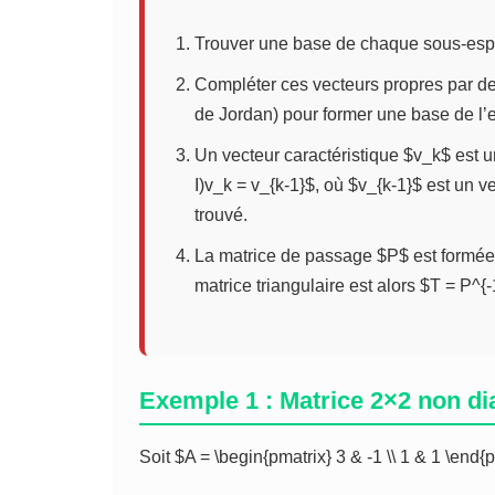
Trouver une base de chaque sous-esp
Compléter ces vecteurs propres par d
de Jordan) pour former une base de l’e
Un vecteur caractéristique $v_k$ est u
I)v_k = v_{k-1}$, où $v_{k-1}$ est un v
trouvé.
La matrice de passage $P$ est formée p
matrice triangulaire est alors $T = P^{
Exemple 1 : Matrice 2×2 non di
Soit $A = \begin{pmatrix} 3 & -1 \\ 1 & 1 \end{