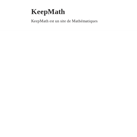
KeepMath
Aller
KeepMath est un site de Mathématiques
au
contenu