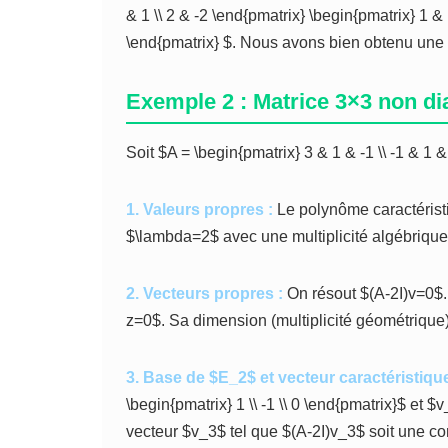
& 1 \\ 2 & -2 \end{pmatrix} \begin{pmatrix} 1 & 
\end{pmatrix} $. Nous avons bien obtenu une m
Exemple 2 : Matrice 3×3 non di
Soit $A = \begin{pmatrix} 3 & 1 & -1 \\ -1 & 1 &
1. Valeurs propres :
Le polynôme caractéristi
$\lambda=2$ avec une multiplicité algébrique
2. Vecteurs propres :
On résout $(A-2I)v=0$.
z=0$. Sa dimension (multiplicité géométrique)
3. Base de $E_2$ et vecteur caractéristique
\begin{pmatrix} 1 \\ -1 \\ 0 \end{pmatrix}$ et $
vecteur $v_3$ tel que $(A-2I)v_3$ soit une 