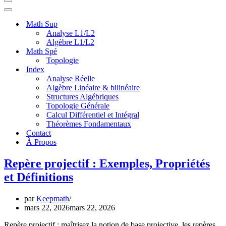
Menu
de
Menu
navigation
de
Math Sup
navigation
Analyse L1/L2
Algèbre L1/L2
Math Spé
Topologie
Index
Analyse Réelle
Algèbre Linéaire & bilinéaire
Structures Algébriques
Topologie Générale
Calcul Différentiel et Intégral
Théorèmes Fondamentaux
Contact
À Propos
Repère projectif : Exemples, Propriétés
et Définitions
par
Keepmath
mars 22, 2026
mars 22, 2026
Repère projectif : maîtrisez la notion de base projective, les repères