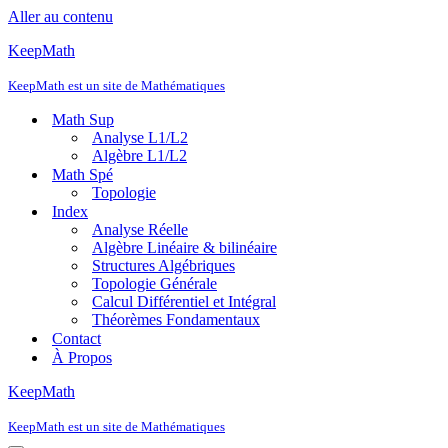
Aller au contenu
KeepMath
KeepMath est un site de Mathématiques
Math Sup
Analyse L1/L2
Algèbre L1/L2
Math Spé
Topologie
Index
Analyse Réelle
Algèbre Linéaire & bilinéaire
Structures Algébriques
Topologie Générale
Calcul Différentiel et Intégral
Théorèmes Fondamentaux
Contact
À Propos
KeepMath
KeepMath est un site de Mathématiques